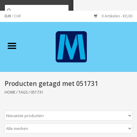
EUR
/
CHF
0 Artikelen - €0,00
Home
Merken
Verzorging
Wonen/koken/huishouden
Producten getagd met 051731
HOME
/
TAGS
/
051731
Koffie & thee
Wenskaarten
Zeeuws/Streek