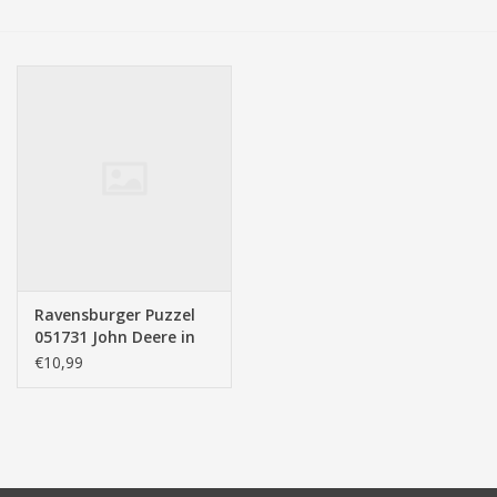
Tassen/Portemonnee
Boeken
Elektra
Baby & Peuter
Speelgoed & hobby
Ravensburger Puzzel
051731 John Deere in
Cadeau & feest
Aktie (3x49 Stukjes)
€10,99
Contact/Locatie
Veiligheid