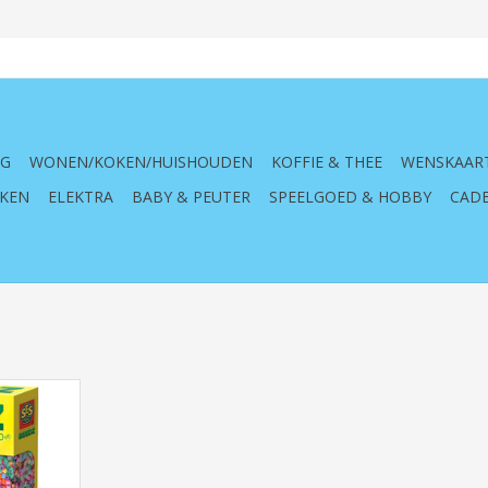
NG
WONEN/KOKEN/HUISHOUDEN
KOFFIE & THEE
WENSKAAR
KEN
ELEKTRA
BABY & PEUTER
SPEELGOED & HOBBY
CADE
n, glitters,
sen, 06212,
 kinderen,