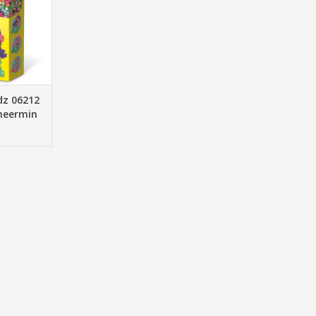
dz 06212
emeermin