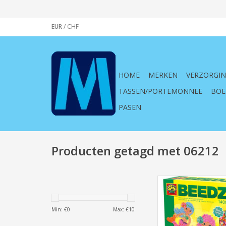
EUR
/
CHF
HOME
MERKEN
VERZORGI
TASSEN/PORTEMONNEE
BOE
PASEN
Producten getagd met 06212
Strijkkralen, Zeemeermi
meerminnen, zee, vis
kleuren, roze, kind,
Min: €
0
Max: €
10