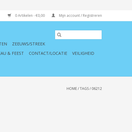
0 Artikelen - €0,00
Mijn account / Registreren
TEN
ZEEUWS/STREEK
AU & FEEST
CONTACT/LOCATIE
VEILIGHEID
HOME
/
TAGS
/
06212