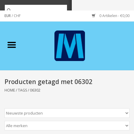
EUR
/
CHF
0 Artikelen - €0,00
Home
Merken
Verzorging
Wonen/koken/huishouden
Producten getagd met 06302
HOME
/
TAGS
/
06302
Koffie & thee
Wenskaarten
Zeeuws/Streek