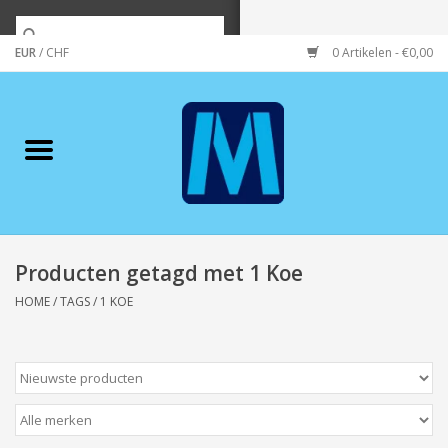
EUR
/
CHF
0 Artikelen - €0,00
Home
Merken
Verzorging
Wonen/koken/huishouden
Producten getagd met 1 Koe
HOME
/
TAGS
/
1 KOE
Koffie & thee
Wenskaarten
Zeeuws/Streek