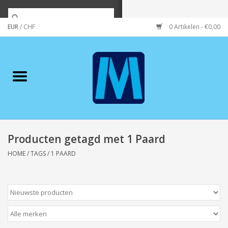
EUR
/
CHF
0 Artikelen - €0,00
Home
Merken
Verzorging
Wonen/koken/huishouden
Producten getagd met 1 Paard
HOME
/
TAGS
/
1 PAARD
Koffie & thee
Wenskaarten
Zeeuws/Streek