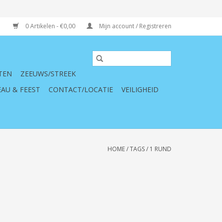
0 Artikelen - €0,00
Mijn account / Registreren
TEN
ZEEUWS/STREEK
AU & FEEST
CONTACT/LOCATIE
VEILIGHEID
HOME
/
TAGS
/
1 RUND