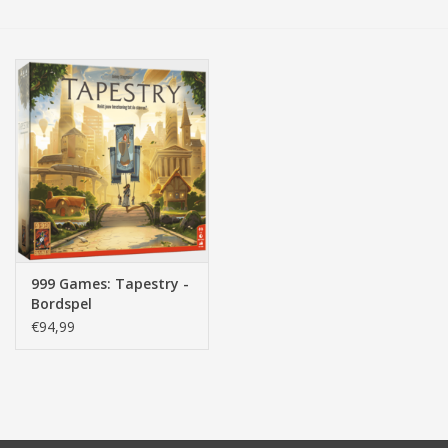
Tassen/Portemonnee
Boeken
Elektra
Baby & Peuter
Speelgoed & hobby
999 Games: Tapestry -
Bordspel
Cadeau & feest
€94,99
Contact/Locatie
Veiligheid