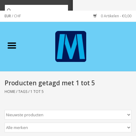
EUR
/
CHF
0 Artikelen - €0,00
Home
Merken
Verzorging
Wonen/koken/huishouden
Producten getagd met 1 tot 5
HOME
/
TAGS
/
1 TOT 5
Koffie & thee
Wenskaarten
Zeeuws/Streek