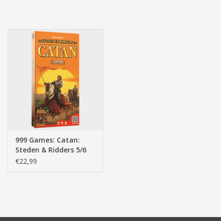
Tassen/Portemonnee
Boeken
Elektra
Baby & Peuter
Speelgoed & hobby
999 Games: Catan:
Steden & Ridders 5/6
Cadeau & feest
spelers - Bordspel
€22,99
Contact/Locatie
Veiligheid