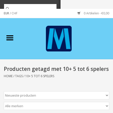
EUR
/
CHF
0 Artikelen - €0,00
Home
Merken
Verzorging
Wonen/koken/huishouden
Producten getagd met 10+ 5 tot 6 spelers
HOME
/
TAGS
/
10+ 5 TOT 6 SPELERS
Koffie & thee
Wenskaarten
Zeeuws/Streek