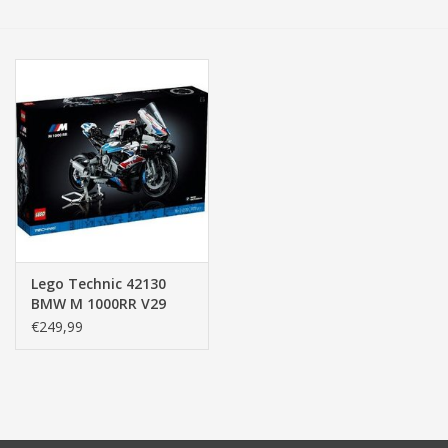
Tassen/Portemonnee
Boeken
Elektra
Baby & Peuter
Speelgoed & hobby
Lego Technic 42130
BMW M 1000RR V29
Cadeau & feest
€249,99
Contact/Locatie
Veiligheid