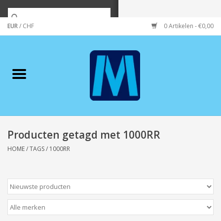
EUR
/
CHF
0 Artikelen - €0,00
Home
Merken
Verzorging
Wonen/koken/huishouden
Producten getagd met 1000RR
HOME
/
TAGS
/
1000RR
Koffie & thee
Wenskaarten
Zeeuws/Streek