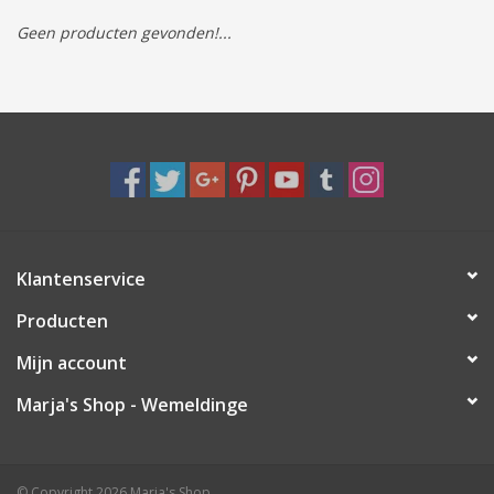
Geen producten gevonden!...
Tassen/Portemonnee
Boeken
Elektra
Baby & Peuter
Klantenservice
Speelgoed & hobby
Producten
Cadeau & feest
Mijn account
Marja's Shop - Wemeldinge
Contact/Locatie
Veiligheid
© Copyright 2026 Marja's Shop