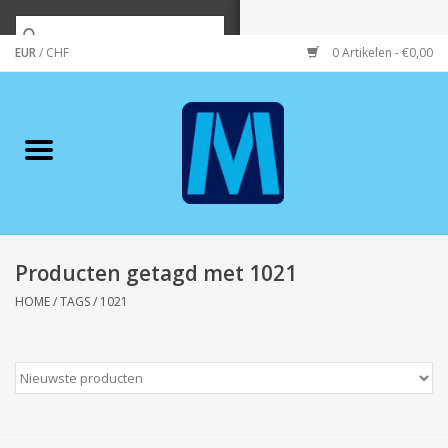
EUR
/
CHF
0 Artikelen - €0,00
Home
Merken
Verzorging
Wonen/koken/huishouden
Producten getagd met 1021
HOME
/
TAGS
/
1021
Koffie & thee
Wenskaarten
Zeeuws/Streek