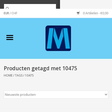
EUR
/
CHF
0 Artikelen - €0,00
Home
Merken
Verzorging
Wonen/koken/huishouden
Producten getagd met 10475
HOME
/
TAGS
/
10475
Koffie & thee
Wenskaarten
Zeeuws/Streek