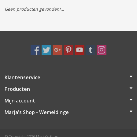
Geen producten gevonden!...
Tassen/Portemonnee
Boeken
Elektra
Baby & Peuter
Klantenservice
Speelgoed & hobby
Producten
Cadeau & feest
Mijn account
Marja's Shop - Wemeldinge
Contact/Locatie
Veiligheid
© Copyright 2026 Marja's Shop