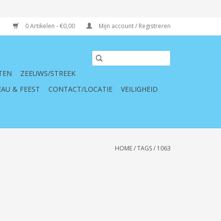
0 Artikelen - €0,00
Mijn account / Registreren
TEN
ZEEUWS/STREEK
AU & FEEST
CONTACT/LOCATIE
VEILIGHEID
HOME
/
TAGS
/
1063