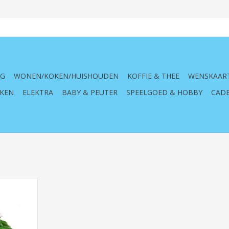
NG
WONEN/KOKEN/HUISHOUDEN
KOFFIE & THEE
WENSKAAR
KEN
ELEKTRA
BABY & PEUTER
SPEELGOED & HOBBY
CADE
ndt, 1050,
ndbouw,
len, groen
NKELWAGEN