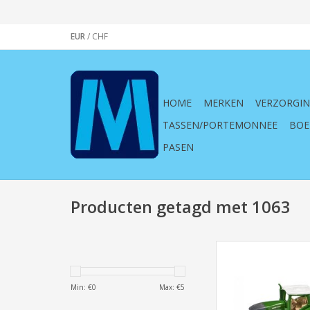
EUR
/
CHF
HOME
MERKEN
VERZORGI
TASSEN/PORTEMONNEE
BOE
PASEN
Producten getagd met 1063
siku, super, 1063, fe
vario, tractor, la
boerderij, boer, spe
Min: €
0
Max: €
5
TOEVOEGEN AAN WI