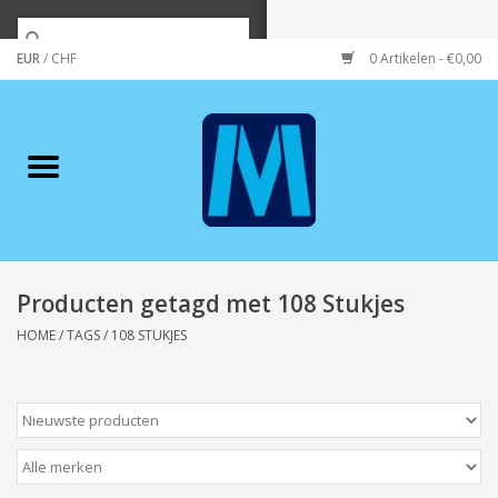
EUR
/
CHF
0 Artikelen - €0,00
Home
Merken
Verzorging
Wonen/koken/huishouden
Producten getagd met 108 Stukjes
HOME
/
TAGS
/
108 STUKJES
Koffie & thee
Wenskaarten
Zeeuws/Streek