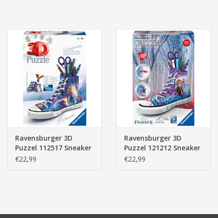
Tassen/Portemonnee
Boeken
Elektra
Baby & Peuter
Speelgoed & hobby
Ravensburger 3D
Ravensburger 3D
Puzzel 112517 Sneaker
Puzzel 121212 Sneaker
Cadeau & feest
Astronauts / Galaxy
Disney Frozen (108
€22,99
€22,99
(108 Stukjes)
Stukjes)
Contact/Locatie
Veiligheid