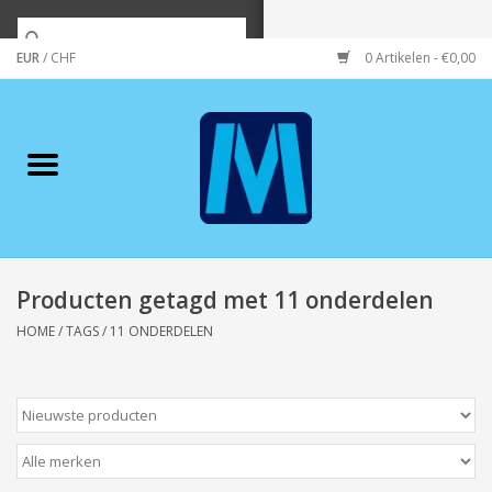
EUR
/
CHF
0 Artikelen - €0,00
Home
Merken
Verzorging
Wonen/koken/huishouden
Producten getagd met 11 onderdelen
HOME
/
TAGS
/
11 ONDERDELEN
Koffie & thee
Wenskaarten
Zeeuws/Streek