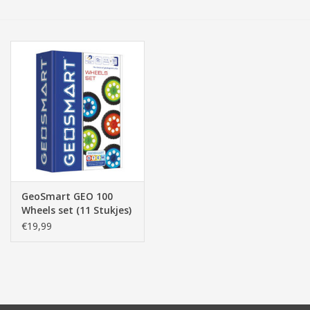
Tassen/Portemonnee
Boeken
Elektra
Baby & Peuter
Speelgoed & hobby
GeoSmart GEO 100
Wheels set (11 Stukjes)
Cadeau & feest
€19,99
Contact/Locatie
Veiligheid