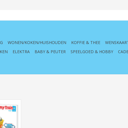
NG
WONEN/KOKEN/HUISHOUDEN
KOFFIE & THEE
WENSKAAR
KEN
ELEKTRA
BABY & PEUTER
SPEELGOED & HOBBY
CADE
n, 11 pcs,
utootje,
NKELWAGEN