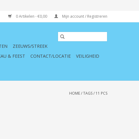
0 Artikelen - €0,00
Mijn account / Registreren
TEN
ZEEUWS/STREEK
AU & FEEST
CONTACT/LOCATIE
VEILIGHEID
HOME
/
TAGS
/
11 PCS