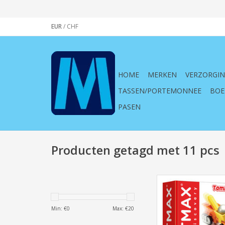
EUR
/
CHF
HOME
MERKEN
VERZORGI
TASSEN/PORTEMONNEE
BOE
PASEN
Producten getagd met 11 pcs
SmartMax Tommy Trai
3+,voertuig,rood a
karretje
Min: €
0
Max: €
20
TOEVOEGEN AAN WI