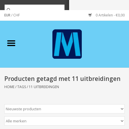
EUR
/
CHF
0 Artikelen - €0,00
Home
Merken
Verzorging
Wonen/koken/huishouden
Producten getagd met 11 uitbreidingen
HOME
/
TAGS
/
11 UITBREIDINGEN
Koffie & thee
Wenskaarten
Zeeuws/Streek