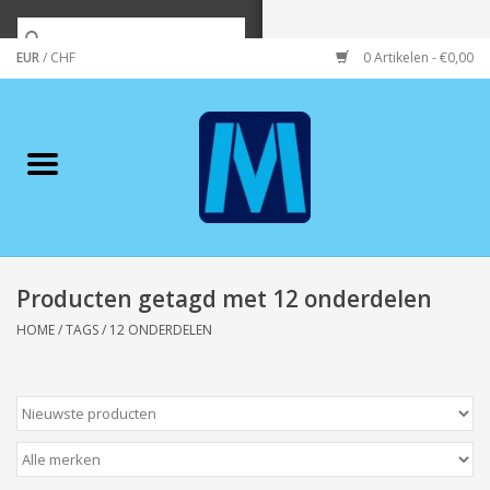
EUR
/
CHF
0 Artikelen - €0,00
Home
Merken
Verzorging
Wonen/koken/huishouden
Producten getagd met 12 onderdelen
HOME
/
TAGS
/
12 ONDERDELEN
Koffie & thee
Wenskaarten
Zeeuws/Streek