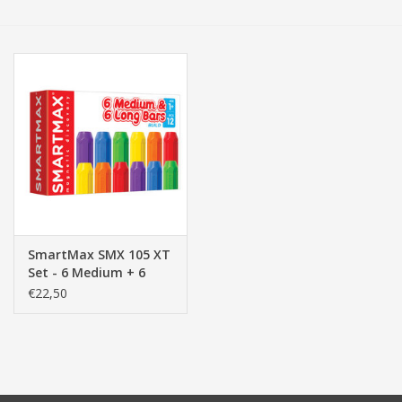
Tassen/Portemonnee
Boeken
Elektra
Baby & Peuter
Speelgoed & hobby
SmartMax SMX 105 XT
Set - 6 Medium + 6
Cadeau & feest
Long Bars
€22,50
Contact/Locatie
Veiligheid