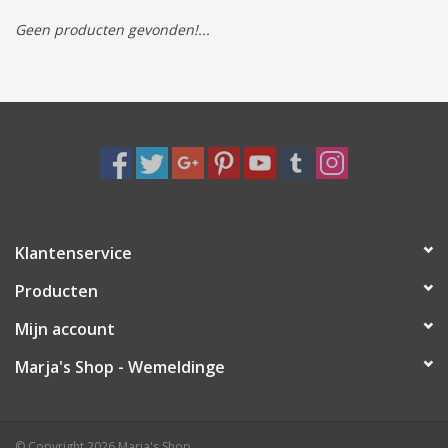
Geen producten gevonden!...
Tassen/Portemonnee
Boeken
Elektra
Baby & Peuter
Klantenservice
Speelgoed & hobby
Producten
Cadeau & feest
Mijn account
Marja's Shop - Wemeldinge
Contact/Locatie
Veiligheid
© Copyright 2026 Marja's Shop