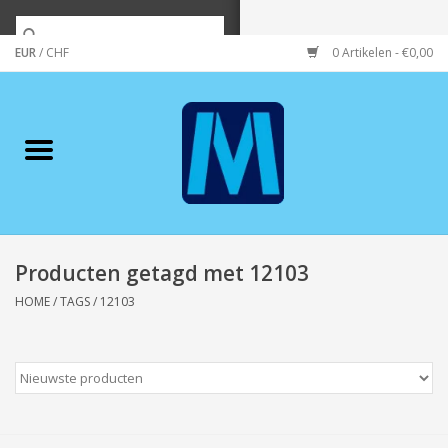
EUR
/
CHF
0 Artikelen - €0,00
Home
Merken
Verzorging
Wonen/koken/huishouden
Producten getagd met 12103
HOME
/
TAGS
/
12103
Koffie & thee
Wenskaarten
Zeeuws/Streek