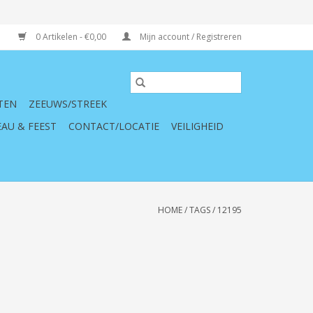
0 Artikelen - €0,00
Mijn account / Registreren
TEN
ZEEUWS/STREEK
AU & FEEST
CONTACT/LOCATIE
VEILIGHEID
HOME
/
TAGS
/
12195