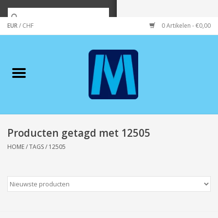
EUR
/
CHF
0 Artikelen - €0,00
Home
Merken
Verzorging
Wonen/koken/huishouden
Producten getagd met 12505
HOME
/
TAGS
/
12505
Koffie & thee
Wenskaarten
Zeeuws/Streek