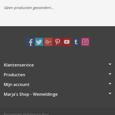
Geen producten gevonden!...
Tassen/Portemonnee
Boeken
Elektra
Baby & Peuter
Klantenservice
Speelgoed & hobby
Producten
Cadeau & feest
Mijn account
Marja's Shop - Wemeldinge
Contact/Locatie
Veiligheid
© Copyright 2026 Marja's Shop