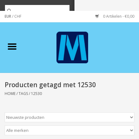
EUR
/
CHF
0 Artikelen - €0,00
Home
Merken
Verzorging
Wonen/koken/huishouden
Producten getagd met 12530
HOME
/
TAGS
/
12530
Koffie & thee
Wenskaarten
Zeeuws/Streek