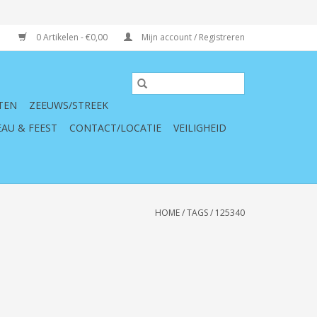
0 Artikelen - €0,00
Mijn account / Registreren
TEN
ZEEUWS/STREEK
AU & FEEST
CONTACT/LOCATIE
VEILIGHEID
HOME
/
TAGS
/
125340