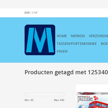
EUR
/
CHF
HOME
MERKEN
VERZORGI
TASSEN/PORTEMONNEE
BOE
PASEN
Producten getagd met 125340
Ravensburger ,1253
Bus, bus, rode bus, bu
kinderen, puzzelen, pu
Min: €
0
Max: €
40
jongen, meis