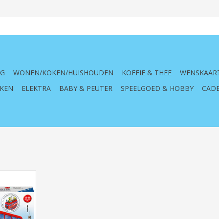
NG
WONEN/KOKEN/HUISHOUDEN
KOFFIE & THEE
WENSKAAR
KEN
ELEKTRA
BABY & PEUTER
SPEELGOED & HOBBY
CADE
40 ,London
s, voertuig,
zzel, kind,
je,