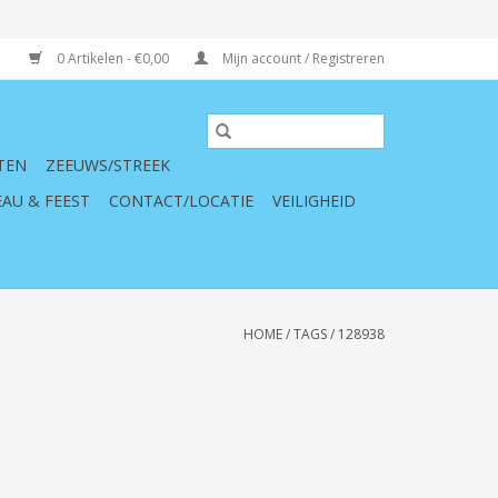
0 Artikelen - €0,00
Mijn account / Registreren
TEN
ZEEUWS/STREEK
AU & FEEST
CONTACT/LOCATIE
VEILIGHEID
HOME
/
TAGS
/
128938