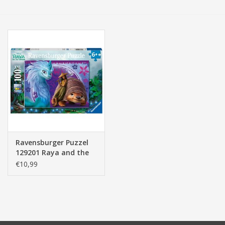
Tassen/Portemonnee
Boeken
Elektra
Baby & Peuter
Speelgoed & hobby
Ravensburger Puzzel
129201 Raya and the
Cadeau & feest
last Dragon 100
€10,99
stukjes XXL
Contact/Locatie
Veiligheid