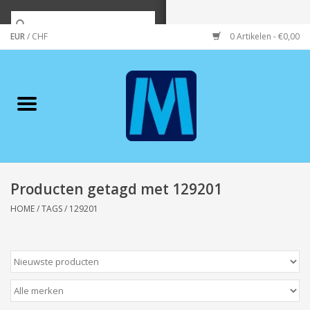
EUR
/
CHF
0 Artikelen - €0,00
Home
Merken
Verzorging
Wonen/koken/huishouden
Producten getagd met 129201
HOME
/
TAGS
/
129201
Koffie & thee
Wenskaarten
Zeeuws/Streek