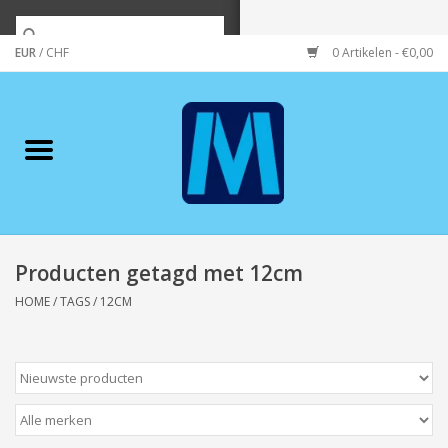
EUR
/
CHF
0 Artikelen - €0,00
Home
Merken
Verzorging
Wonen/koken/huishouden
Producten getagd met 12cm
HOME
/
TAGS
/
12CM
Koffie & thee
Wenskaarten
Zeeuws/Streek