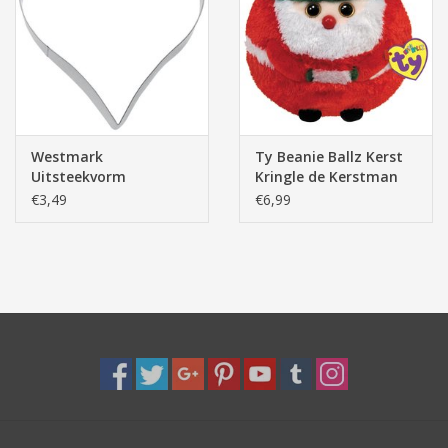
Pasen
Westmark
Ty Beanie Ballz Kerst
Uitsteekvorm
Kringle de Kerstman
Peperkoeken Hart,
12cm
€3,49
€6,99
12cm