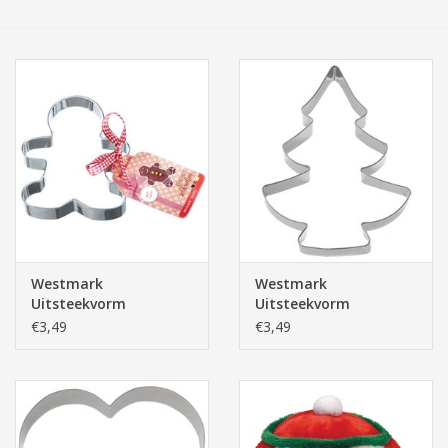
Tassen/Portemonnee
Boeken
Elektra
Baby & Peuter
Speelgoed & hobby
Westmark
Westmark
Uitsteekvorm
Uitsteekvorm
Cadeau & feest
Gingerbread Mannetje,
Kerstboom, 12cm
€3,49
€3,49
12cm
Contact/Locatie
Veiligheid