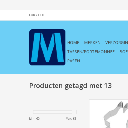
EUR
/
CHF
HOME
MERKEN
VERZORGI
TASSEN/PORTEMONNEE
BOE
PASEN
Producten getagd met 13
Westmark ,Uitsteekvo
13,5cm, Pasen, koni
feestdag, koek
Min: €
0
Max: €
5
uitsteekvormp