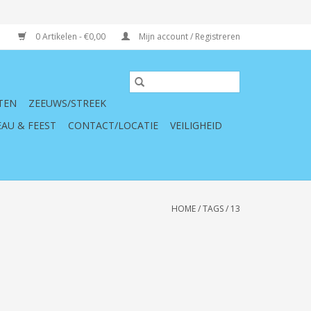
0 Artikelen - €0,00
Mijn account / Registreren
TEN
ZEEUWS/STREEK
AU & FEEST
CONTACT/LOCATIE
VEILIGHEID
HOME
/
TAGS
/
13