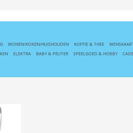
NG
WONEN/KOKEN/HUISHOUDEN
KOFFIE & THEE
WENSKAAR
KEN
ELEKTRA
BABY & PEUTER
SPEELGOED & HOBBY
CADE
rm ,Konijn,
jn, haas,
jes,
je,