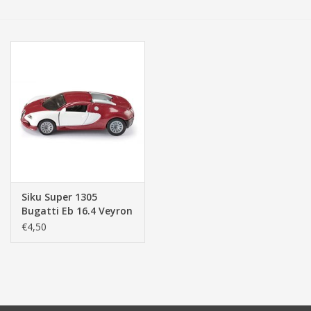
Tassen/Portemonnee
Boeken
Elektra
Baby & Peuter
Speelgoed & hobby
Siku Super 1305
Bugatti Eb 16.4 Veyron
Cadeau & feest
€4,50
Contact/Locatie
Veiligheid