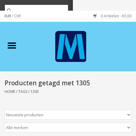
EUR
/
CHF
0 Artikelen - €0,00
Home
Merken
Verzorging
Wonen/koken/huishouden
Producten getagd met 1305
HOME
/
TAGS
/
1305
Koffie & thee
Wenskaarten
Zeeuws/Streek