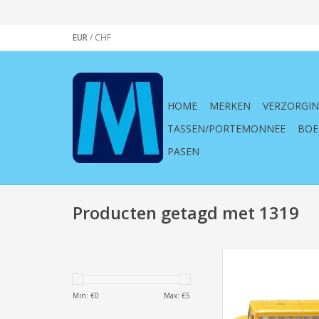
EUR
/
CHF
HOME
MERKEN
VERZORGI
TASSEN/PORTEMONNEE
BOE
PASEN
Producten getagd met 1319
Siku, Super ,1319, A
schoolbus, 1:55, scho
vervoer, voertuig, 
Min: €
0
Max: €
5
spelen, kin