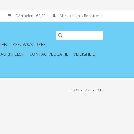
0 Artikelen - €0,00
Mijn account / Registreren
TEN
ZEEUWS/STREEK
AU & FEEST
CONTACT/LOCATIE
VEILIGHEID
HOME
/
TAGS
/
1319