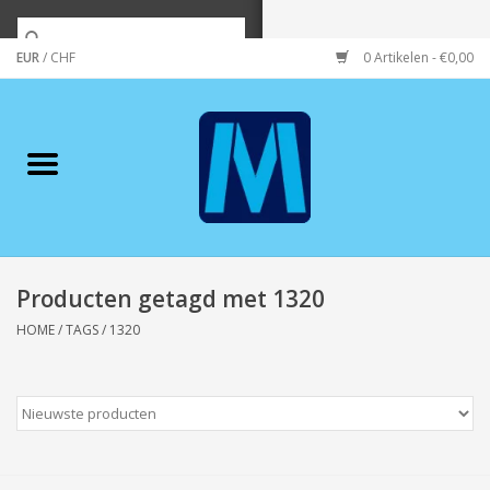
EUR
/
CHF
0 Artikelen - €0,00
Home
Merken
Verzorging
Wonen/koken/huishouden
Producten getagd met 1320
HOME
/
TAGS
/
1320
Koffie & thee
Wenskaarten
Zeeuws/Streek