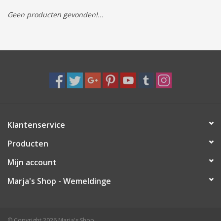
Geen producten gevonden!...
Tassen/Portemonnee
Boeken
Elektra
Baby & Peuter
Klantenservice
Speelgoed & hobby
Producten
Cadeau & feest
Mijn account
Marja's Shop - Wemeldinge
Contact/Locatie
Veiligheid
© Copyright 2026 Marja's Shop