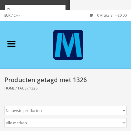
EUR
/
CHF
0 Artikelen - €0,00
Home
Merken
Verzorging
Wonen/koken/huishouden
Producten getagd met 1326
HOME
/
TAGS
/
1326
Koffie & thee
Wenskaarten
Zeeuws/Streek