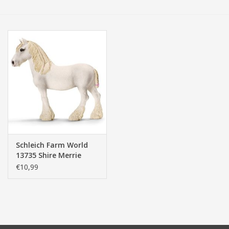
Tassen/Portemonnee
Boeken
Elektra
Baby & Peuter
Speelgoed & hobby
Schleich Farm World
13735 Shire Merrie
Cadeau & feest
€10,99
Contact/Locatie
Veiligheid