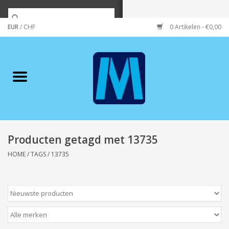
EUR
/
CHF
0 Artikelen - €0,00
Home
Merken
Verzorging
Wonen/koken/huishouden
Producten getagd met 13735
HOME
/
TAGS
/
13735
Koffie & thee
Wenskaarten
Zeeuws/Streek