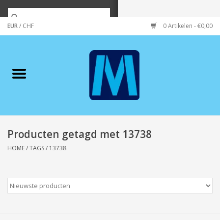
EUR
/
CHF
0 Artikelen - €0,00
Home
Merken
Verzorging
Wonen/koken/huishouden
Producten getagd met 13738
HOME
/
TAGS
/
13738
Koffie & thee
Wenskaarten
Zeeuws/Streek