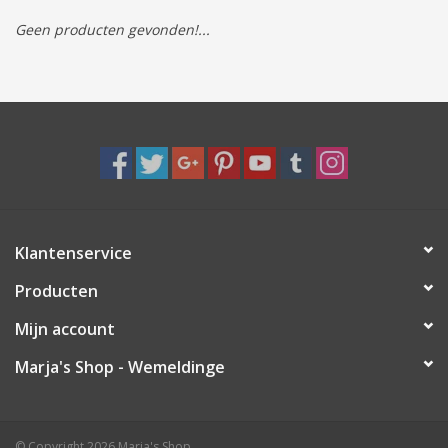
Geen producten gevonden!...
Tassen/Portemonnee
Boeken
Elektra
Baby & Peuter
Klantenservice
Speelgoed & hobby
Producten
Cadeau & feest
Mijn account
Marja's Shop - Wemeldinge
Contact/Locatie
Veiligheid
© Copyright 2026 Marja's Shop