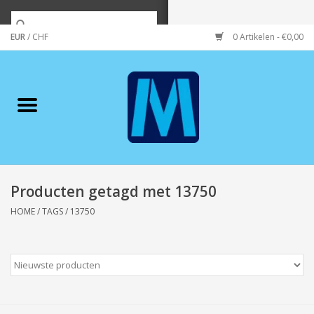
EUR
/
CHF
0 Artikelen - €0,00
Home
Merken
Verzorging
Wonen/koken/huishouden
Producten getagd met 13750
HOME
/
TAGS
/
13750
Koffie & thee
Wenskaarten
Zeeuws/Streek