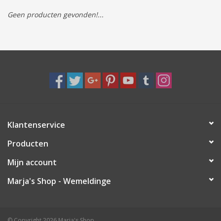
Geen producten gevonden!...
Tassen/Portemonnee
Boeken
Elektra
Baby & Peuter
Klantenservice
Speelgoed & hobby
Producten
Cadeau & feest
Mijn account
Marja's Shop - Wemeldinge
Contact/Locatie
Veiligheid
© Copyright 2026 Marja's Shop