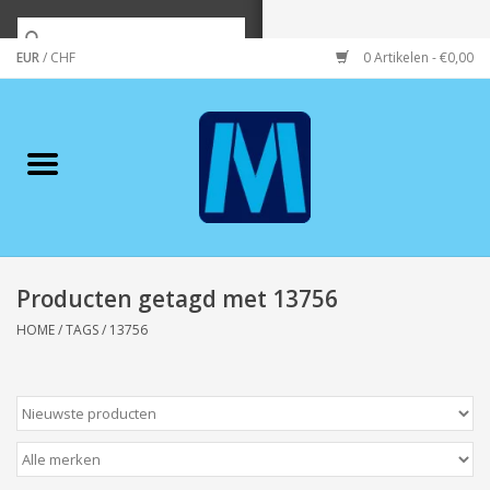
EUR
/
CHF
0 Artikelen - €0,00
Home
Merken
Verzorging
Wonen/koken/huishouden
Producten getagd met 13756
HOME
/
TAGS
/
13756
Koffie & thee
Wenskaarten
Zeeuws/Streek