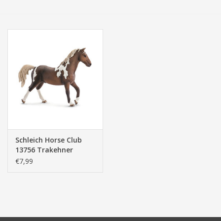
Tassen/Portemonnee
Boeken
Elektra
Baby & Peuter
Speelgoed & hobby
Schleich Horse Club
13756 Trakehner
Cadeau & feest
Hengst
€7,99
Contact/Locatie
Veiligheid