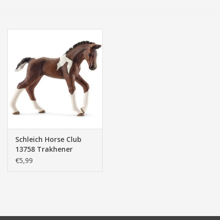
Tassen/Portemonnee
Boeken
Elektra
Baby & Peuter
Speelgoed & hobby
Schleich Horse Club
13758 Trakhener
Cadeau & feest
Veulen
€5,99
Contact/Locatie
Veiligheid