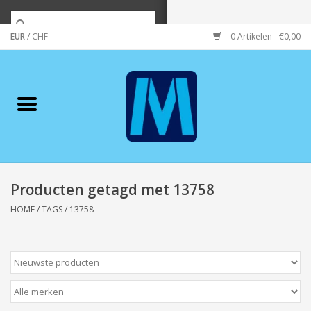
EUR
/
CHF
0 Artikelen - €0,00
Home
Merken
Verzorging
Wonen/koken/huishouden
Producten getagd met 13758
HOME
/
TAGS
/
13758
Koffie & thee
Wenskaarten
Zeeuws/Streek