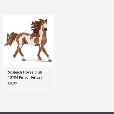
Tassen/Portemonnee
Boeken
Elektra
Baby & Peuter
Speelgoed & hobby
Schleich Horse Club
13794 Pinto Hengst
Cadeau & feest
€8,99
Contact/Locatie
Veiligheid