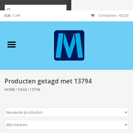
EUR
/
CHF
0 Artikelen - €0,00
Home
Merken
Verzorging
Wonen/koken/huishouden
Producten getagd met 13794
HOME
/
TAGS
/
13794
Koffie & thee
Wenskaarten
Zeeuws/Streek