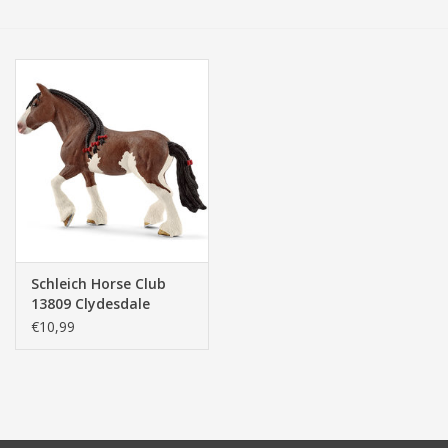
Tassen/Portemonnee
Boeken
Elektra
Baby & Peuter
Speelgoed & hobby
Schleich Horse Club
13809 Clydesdale
Cadeau & feest
Merrie
€10,99
Contact/Locatie
Veiligheid