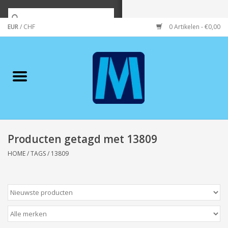
EUR
/
CHF
0 Artikelen - €0,00
Home
Merken
Verzorging
Wonen/koken/huishouden
Producten getagd met 13809
HOME
/
TAGS
/
13809
Koffie & thee
Wenskaarten
Zeeuws/Streek