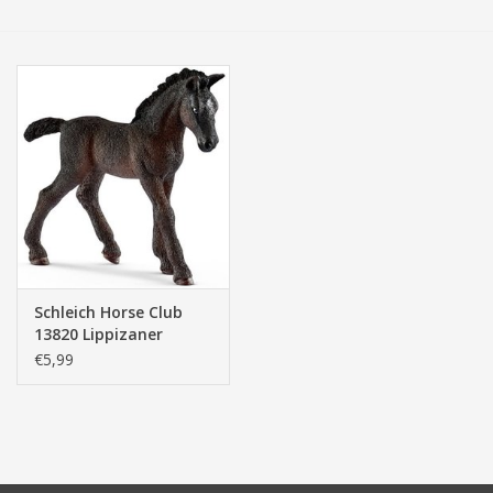
Tassen/Portemonnee
Boeken
Elektra
Baby & Peuter
Speelgoed & hobby
Schleich Horse Club
13820 Lippizaner
Cadeau & feest
Veulen
€5,99
Contact/Locatie
Veiligheid