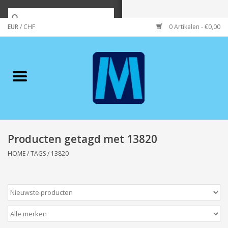
EUR
/
CHF
0 Artikelen - €0,00
Home
Merken
Verzorging
Wonen/koken/huishouden
Producten getagd met 13820
HOME
/
TAGS
/
13820
Koffie & thee
Wenskaarten
Zeeuws/Streek