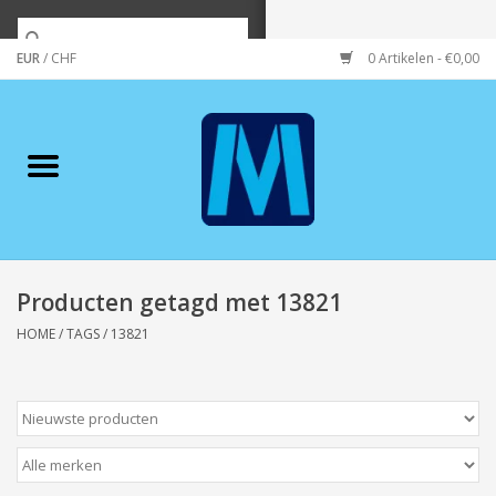
EUR
/
CHF
0 Artikelen - €0,00
Home
Merken
Verzorging
Wonen/koken/huishouden
Producten getagd met 13821
HOME
/
TAGS
/
13821
Koffie & thee
Wenskaarten
Zeeuws/Streek