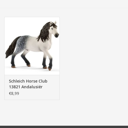
Tassen/Portemonnee
Boeken
Elektra
Baby & Peuter
Speelgoed & hobby
Schleich Horse Club
13821 Andalusiër
Cadeau & feest
Hengst
€8,99
Contact/Locatie
Veiligheid