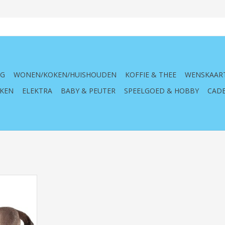
NG
WONEN/KOKEN/HUISHOUDEN
KOFFIE & THEE
WENSKAAR
KEN
ELEKTRA
BABY & PEUTER
SPEELGOED & HOBBY
CADE
world,
enwereld,
aard, grijs,
enspel,
erd, uniek,