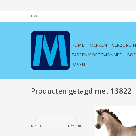
EUR
/
CHF
HOME
MERKEN
VERZORGI
TASSEN/PORTEMONNEE
BOE
PASEN
Producten getagd met 13822
Schleich, horse, 
horseworld, paard
13822, veulen, jong, p
Min: €
0
Max: €
10
spelen, kind, roll
speelfiguur, beschild