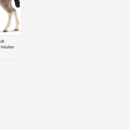
NKELWAGEN
lub
 Veulen