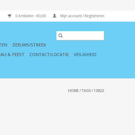
0 Artikelen - €0,00
Mijn account / Registreren
TEN
ZEEUWS/STREEK
AU & FEEST
CONTACT/LOCATIE
VEILIGHEID
HOME
/
TAGS
/
13822