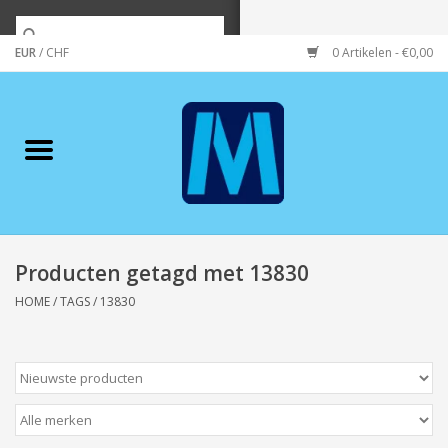
EUR
/
CHF
0 Artikelen - €0,00
Home
Merken
Verzorging
Wonen/koken/huishouden
Producten getagd met 13830
HOME
/
TAGS
/
13830
Koffie & thee
Wenskaarten
Zeeuws/Streek