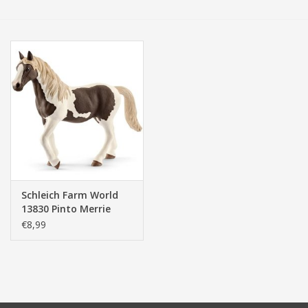
Tassen/Portemonnee
Boeken
Elektra
Baby & Peuter
Speelgoed & hobby
Schleich Farm World
13830 Pinto Merrie
Cadeau & feest
€8,99
Contact/Locatie
Veiligheid