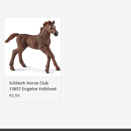
Tassen/Portemonnee
Boeken
Elektra
Baby & Peuter
Speelgoed & hobby
Schleich Horse Club
13857 Engelse Volbloed
Cadeau & feest
Veulen
€5,99
Contact/Locatie
Veiligheid