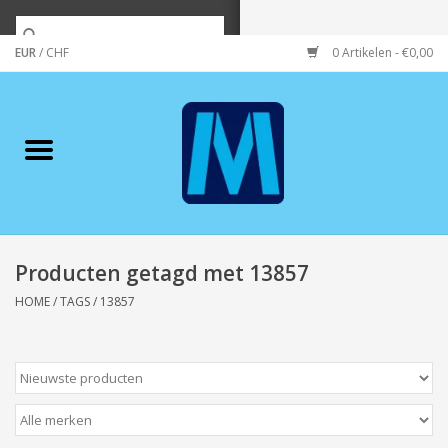
EUR
/
CHF
0 Artikelen - €0,00
Home
Merken
Verzorging
Wonen/koken/huishouden
Producten getagd met 13857
HOME
/
TAGS
/
13857
Koffie & thee
Wenskaarten
Zeeuws/Streek