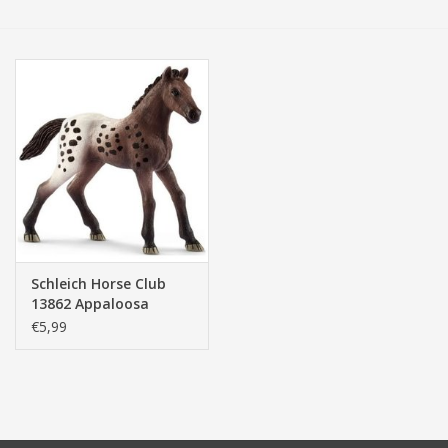
Tassen/Portemonnee
Boeken
Elektra
Baby & Peuter
Speelgoed & hobby
Schleich Horse Club
13862 Appaloosa
Cadeau & feest
Veulen
€5,99
Contact/Locatie
Veiligheid