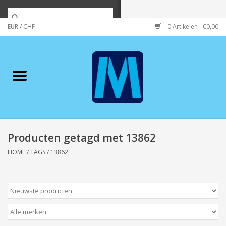
EUR
/
CHF
0 Artikelen - €0,00
Home
Merken
Verzorging
Wonen/koken/huishouden
Producten getagd met 13862
HOME
/
TAGS
/
13862
Koffie & thee
Wenskaarten
Zeeuws/Streek