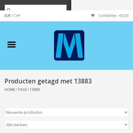
EUR
/
CHF
0 Artikelen - €0,00
Home
Merken
Verzorging
Wonen/koken/huishouden
Producten getagd met 13883
HOME
/
TAGS
/
13883
Koffie & thee
Wenskaarten
Zeeuws/Streek