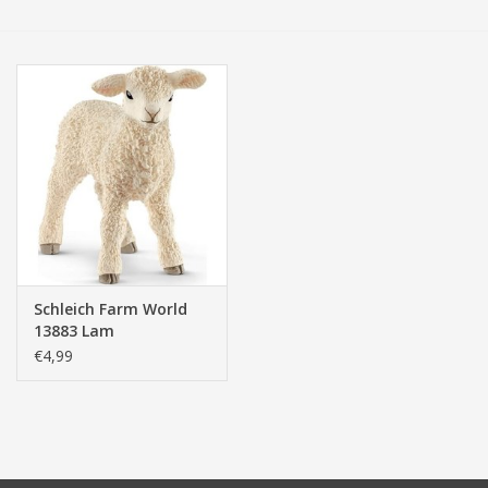
Tassen/Portemonnee
Boeken
Elektra
Baby & Peuter
Speelgoed & hobby
Schleich Farm World
13883 Lam
Cadeau & feest
€4,99
Contact/Locatie
Veiligheid