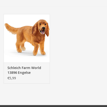
Tassen/Portemonnee
Boeken
Elektra
Baby & Peuter
Speelgoed & hobby
Schleich Farm World
13896 Engelse
Cadeau & feest
Cockerspaniel
€5,99
Contact/Locatie
Veiligheid