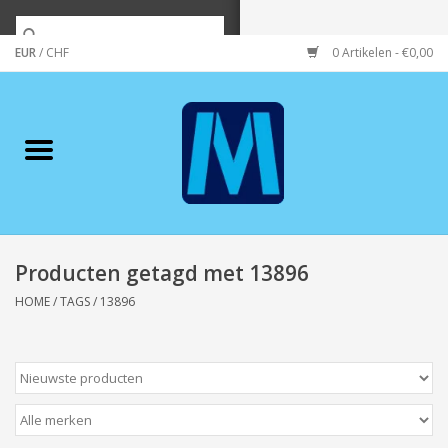
EUR
/
CHF
0 Artikelen - €0,00
Home
Merken
Verzorging
Wonen/koken/huishouden
Producten getagd met 13896
HOME
/
TAGS
/
13896
Koffie & thee
Wenskaarten
Zeeuws/Streek