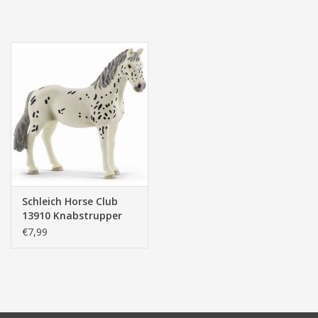
Tassen/Portemonnee
Boeken
Elektra
Baby & Peuter
Speelgoed & hobby
Schleich Horse Club
13910 Knabstrupper
Cadeau & feest
Merrie
€7,99
Contact/Locatie
Veiligheid