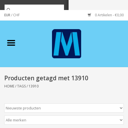
EUR
/
CHF
0 Artikelen - €0,00
Home
Merken
Verzorging
Wonen/koken/huishouden
Producten getagd met 13910
HOME
/
TAGS
/
13910
Koffie & thee
Wenskaarten
Zeeuws/Streek