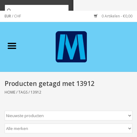
EUR
/
CHF
0 Artikelen - €0,00
Home
Merken
Verzorging
Wonen/koken/huishouden
Producten getagd met 13912
HOME
/
TAGS
/
13912
Koffie & thee
Wenskaarten
Zeeuws/Streek