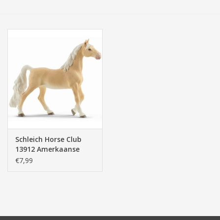
Tassen/Portemonnee
Boeken
Elektra
Baby & Peuter
Speelgoed & hobby
Schleich Horse Club
13912 Amerkaanse
Cadeau & feest
Zadel Merrie
€7,99
Contact/Locatie
Veiligheid