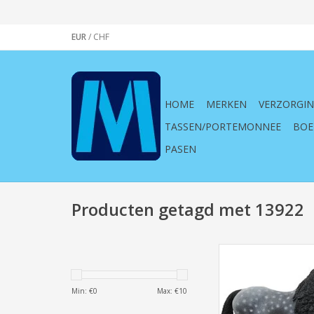
EUR
/
CHF
HOME
MERKEN
VERZORGI
TASSEN/PORTEMONNEE
BOE
PASEN
Producten getagd met 13922
Schleich, Horse Clu
Andalusier Merrie,
vrouwtje, zwart, grijs,
Min: €
0
Max: €
10
kinderen, spelen,
speelgoed, speel