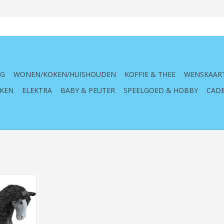
NG
WONEN/KOKEN/HUISHOUDEN
KOFFIE & THEE
WENSKAAR
KEN
ELEKTRA
BABY & PEUTER
SPEELGOED & HOBBY
CADE
b, 13922,
 merrie,
 kind, paard,
 uniek,
figuur,