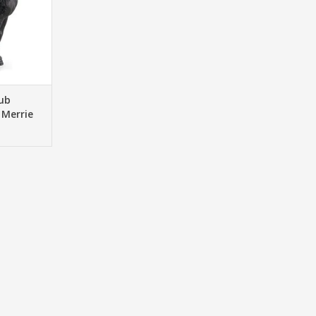
ildert,
NKELWAGEN
lub
 Merrie