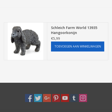
Tassen/Portemonnee
Boeken
Schleich Farm World 13935
Hangoorkonijn
€5,99
Elektra
TOEVOEGEN AAN WINKELWAGEN
Baby & Peuter
Speelgoed & hobby
Cadeau & feest
Contact/Locatie
Veiligheid