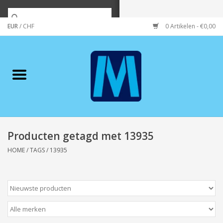
EUR
/
CHF
0 Artikelen - €0,00
Home
Merken
Verzorging
Wonen/koken/huishouden
Producten getagd met 13935
HOME
/
TAGS
/
13935
Koffie & thee
Wenskaarten
Zeeuws/Streek