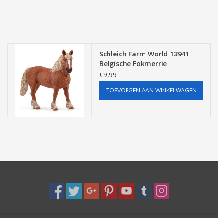
Tassen/Portemonnee
Boeken
Schleich Farm World 13941
Belgische Fokmerrie
€9,99
Elektra
TOEVOEGEN AAN WINKELWAGEN
Baby & Peuter
Speelgoed & hobby
Cadeau & feest
Contact/Locatie
Veiligheid