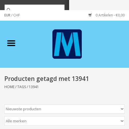
EUR
/
CHF
0 Artikelen - €0,00
Home
Merken
Verzorging
Wonen/koken/huishouden
Producten getagd met 13941
HOME
/
TAGS
/
13941
Koffie & thee
Wenskaarten
Zeeuws/Streek